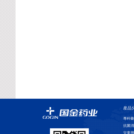
産品
專科藥
抗菌消
兒童用