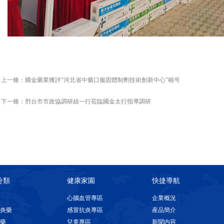
上一條：
國金藥業獲評“河北省中藥口服固體制劑技術創新中心”稱号
下一條：
邢台市市政協調研組一行莅臨國金太行指導調研
分類
健康家園
快捷導航
心腦血管專區
企業概況
炎藥
感冒抗炎專區
産品簡介
藥
兒童專區
新聞内容