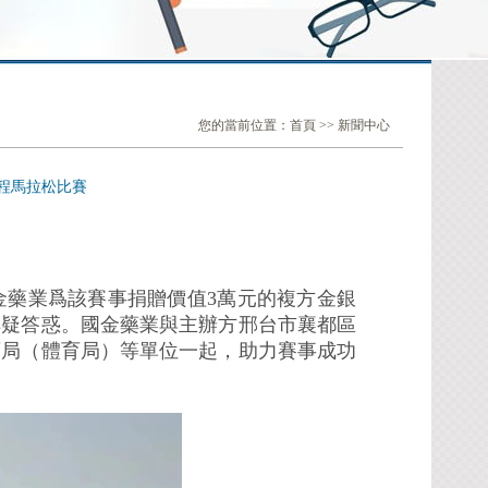
您的當前位置：
首頁
>>
新聞中心
程馬拉松比賽
金藥業爲該賽事捐贈價值3萬元的複方金銀
解疑答惑。國金藥業與主辦方邢台市襄都區
育局（體育局）等單位一起，助力賽事成功