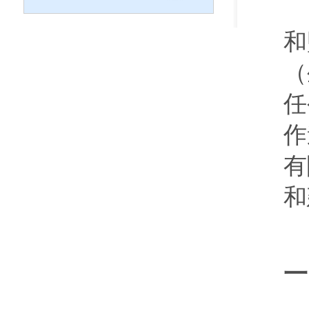
和
（
任
作
有
和
一