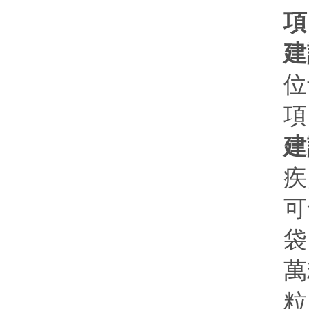
項
建
位
項
建
疾
可
袋
萬
粒