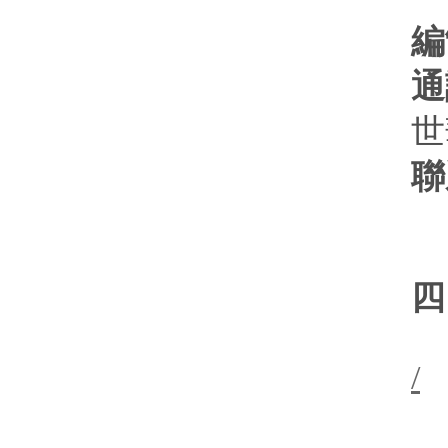
編
通
世
聯
四
/