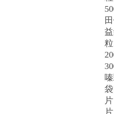
5
田
益
粒
2
3
嗪
袋
片
片